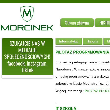
Strona główna
HISTO
Informatyka
Historia
M
SZUKAJCIE NAS W
MEDIACH
PILOTAŻ PROGR4MOWANI
SPOŁECZNOŚCIOWYCH!
facebook, instagram,
Innowacja pedagogiczna wprowadzo
TikTok
Narodowej. W naszej szkole innowa
o naukę programowania z wykorzy
zakresie w klasie Mechatronicznej.
Więcej informacji
:
PILOTAŻ PROG
IT SZKOŁA