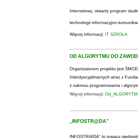
Internetowy, otwarty program stud
technologii informacyjno-komunikac
Więcej informacji:
IT SZKOŁA
OD ALGORYTMU DO ZAWO
Organizatorem projektu jest ŚMCE
Interdyscyplinarnych wraz z
Funda
z zakresu programowania i algoryt
Więcej informacji:
Od_ALGORYTM
„
INFOSTR@DA”
INFOSTR@DA” to mający siedmiolet