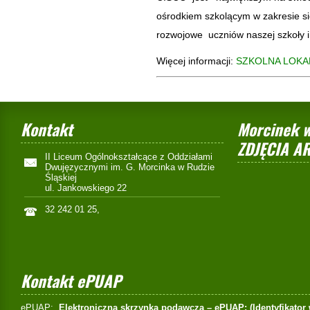
ośrodkiem szkolącym w zakresie s
rozwojowe uczniów naszej szkoły i
Więcej informacji:
SZKOLNA LOKA
Kontakt
Morcinek w
ZDJĘCIA A
II Liceum Ogólnokształcące z Oddziałami
Dwujęzycznymi im. G. Morcinka w Rudzie
Śląskiej
ul. Jankowskiego 22
32 242 01 25,
Kontakt ePUAP
ePUAP:
Elektroniczna skrzynka podawcza – ePUAP: (Identyfikator